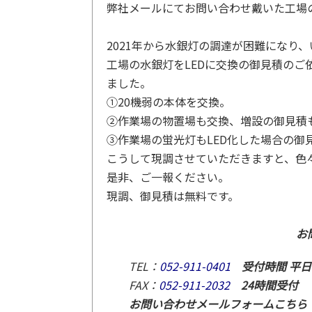
弊社メールにてお問い合わせ戴いた工場の
2021年から水銀灯の調達が困難になり
工場の水銀灯をLEDに交換の御見積の
ました。
①20機弱の本体を交換。
②作業場の物置場も交換、増設の御見積
③作業場の蛍光灯もLED化した場合の御
こうして現調させていただきますと、色
是非、ご一報ください。
現調、御見積は無料です。
お
TEL：
052-911-0401
受付時間 平日8:
FAX：
052-911-2032
24時間受付
お問い合わせメールフォームこち