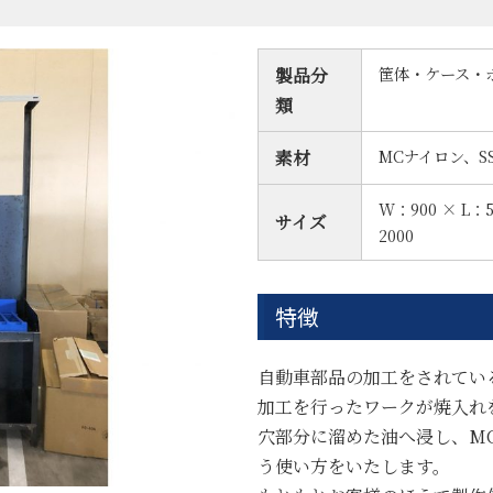
筐体・ケース・
製品分
類
MCナイロン、SS
素材
W：900 × L：5
サイズ
2000
特徴
自動車部品の加工をされてい
加工を行ったワークが焼入れ
穴部分に溜めた油へ浸し、M
う使い方をいたします。