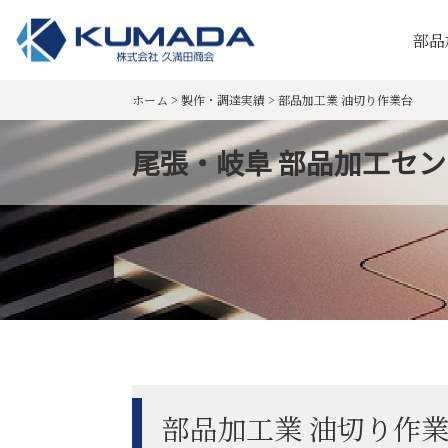
部品
ホーム
>
製作・調達実績
>
部品加工業 油切り作業台
尾張・岐阜 部品加工センタ
部品加工業 油切り作