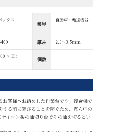
ボックス
自動車・輸送機器
業界
400
2.3～3.5mm
厚み
00 × H：
個数
るお客様へお納めした作業台です。複合機で
をする前に錆びることを防ぐため、真ん中の
Cナイロン製の油切り台でその油を切るとい