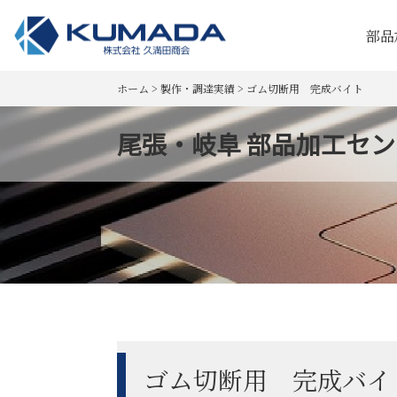
部品
ホーム
>
製作・調達実績
>
ゴム切断用 完成バイト
尾張・岐阜 部品加工センタ
ゴム切断用 完成バイ