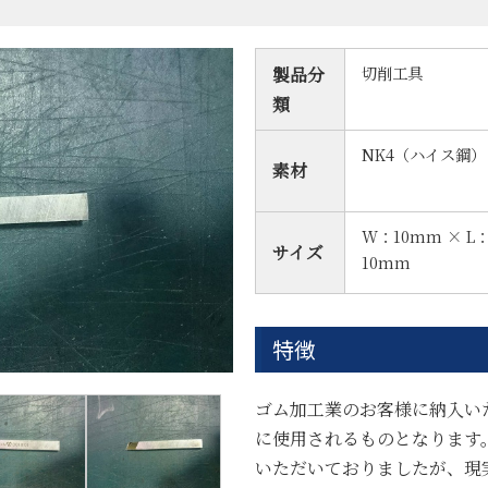
切削工具
製品分
類
NK4（ハイス鋼）
素材
W：10mm × L：
サイズ
10mm
特徴
ゴム加工業のお客様に納入い
に使用されるものとなります
いただいておりましたが、現