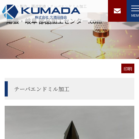
ホーム
>
製作・調達実績
>
テーパエンドミル加工
MEN
尾張・岐阜 部品加工センター.com
印刷
テーパエンドミル加工