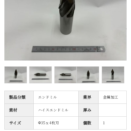
製品分類
エンドミル
業界
金属加工
素材
ハイスエンドミル
厚み
サイズ
Φ35ｘ4枚刃
個数
1