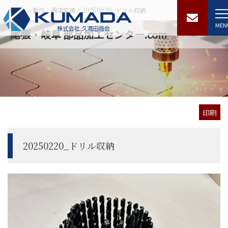
ホーム
>
製作・調達実績
>
20250220_ドリル収納
MEN
尾張・岐阜 部品加工センター.com
印刷
20250220_ドリル収納