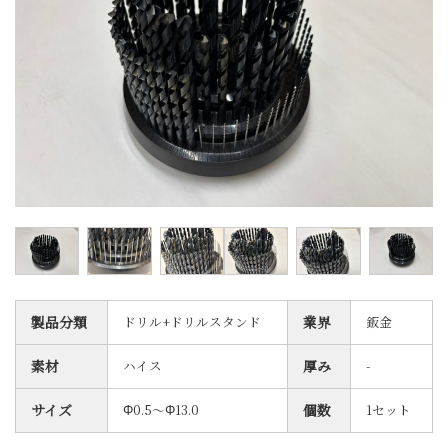
製品分類
ドリル+ドリルスタンド
業界
鈑金
素材
ハイス
厚み
-
サイズ
Φ0.5～Φ13.0
個数
1セット