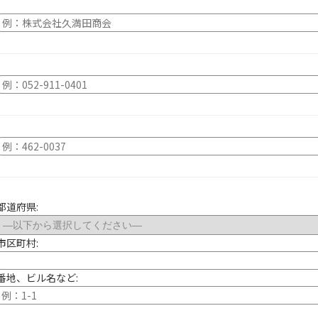
都道府県:
市区町村:
番地、ビル名など: