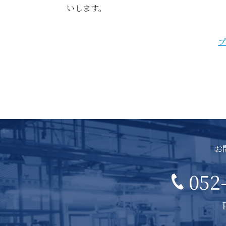
いします。
プ
お
052