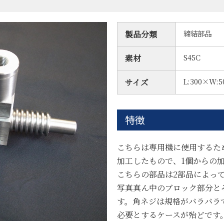
締結部品
製品分類
S45C
素材
L:300×W:5
サイズ
特徴
こちらは専用機に使用するため
加工したもので、1個からの
こちらの部品は2部品によっ
写真真ん中のブロック部分と
す。角ネジは規格がバラバラ
必要とするケースが殆どです