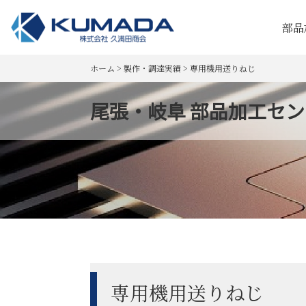
部品
ホーム
>
製作・調達実績
>
専用機用送りねじ
尾張・岐阜 部品加工センタ
専用機用送りねじ