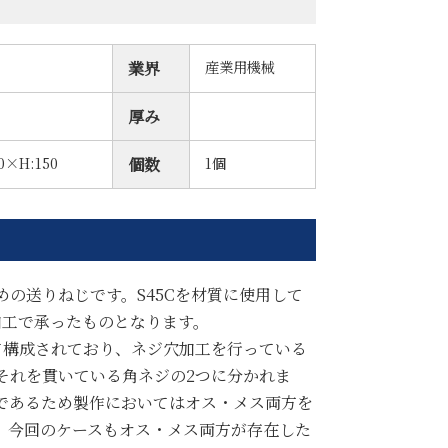
産業用機械
業界
厚み
0×H:150
1個
個数
の送りねじです。S45Cを材質に使用して
加工で承ったものとなります。
て構成されており、ネジ穴加工を行っている
それを貫いている角ネジの2つに分かれま
であるため製作においてはオス・メス両方を
。今回のケースもオス・メス両方が存在した