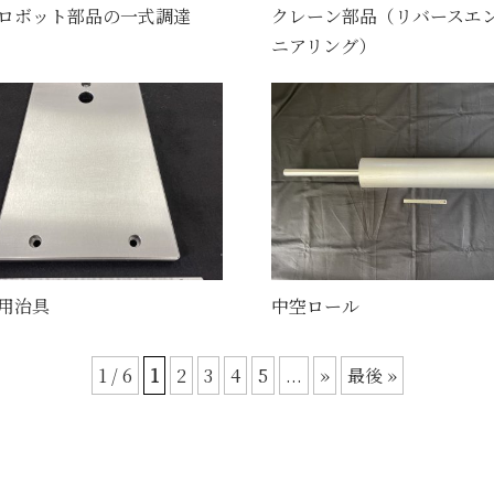
ロボット部品の一式調達
クレーン部品（リバースエ
ニアリング）
用治具
中空ロール
1 / 6
1
2
3
4
5
...
»
最後 »