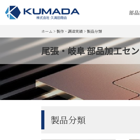
部品
ホーム
>
製作・調達実績
>
製品分類
尾張・岐阜 部品加工センタ
製品分類